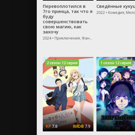
Перевоплотился в
Сведённые куку
7го принца, так что я
2022 • Комедия, Мел
буду
совершенствовать
свою магию, как
захочу
2024 • Приключения, Фантастика
2 сезон 12 серия
1 сезон 12 серия
7.8
7.9