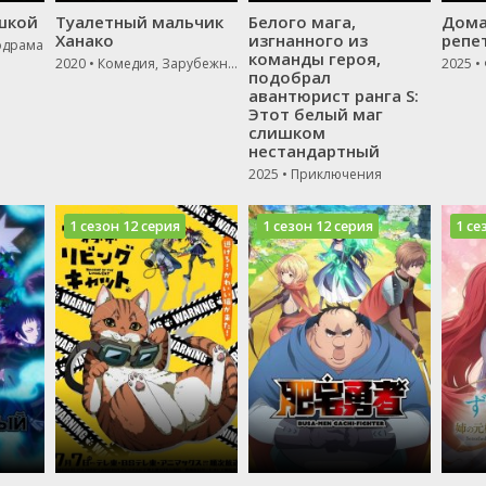
шкой
Туалетный мальчик
Белого мага,
Дом
Ханако
изгнанного из
репе
одрама
команды героя,
2020 • Комедия, Зарубежный, Мелодрама
подобрал
авантюрист ранга S:
Этот белый маг
слишком
нестандартный
2025 • Приключения
1 сезон 12 серия
1 сезон 12 серия
1 се