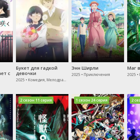
Букет для гадкой
Энн Ширли
Маг 
ет с
девочки
2025 • Приключения
2025 •
2025 • Комедия, Мелодрама, Драма
2 сезон 11 серия
1 сезон 24 серия
2 се