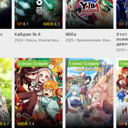
8.1
8.3
7
ас
Кайдзю № 8
Яйба
Этот
пони
2024 • Ужасы, Фантастика, Боевик
2025 • Приключения, Фантастика
дево
2 сезон 12 серия
1 сезон 12 серия
1 се
6.7
7.4
8