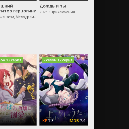
ашний
Дождь и ты
титор герцогини
2025 • Приключения
2025 • Фэнтези, Мелодрама, Мультфильм, Аниме
зон 12 серия
2 сезон 12 серия
7.3
7.4