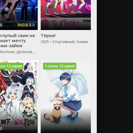
.8
8.0
 глупый свин не
Тёрки!
мает мечту
2025 • Спортивный, Аниме
чки-зайки
2018 • Фэнтези, Детектив, Комедия, Зарубежный, Мелодрама, Драма
зон 12 серия
1 сезон 12 серия
.0