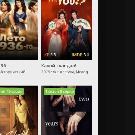
8.5
8.0
 36
Какой скандал!
 Исторический
2026 • Фантастика, Мелодрама
зон 40 серия
1 сезон 8 серия