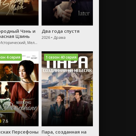
ородный Чэнь и
Два года спустя
расная Цзинь
2026 • Драма
2026 • Исторический, Мелодрама, Драма
зон 4 серия
1 сезон 40 серия
7.6
исках Персефоны
Пара, созданная на