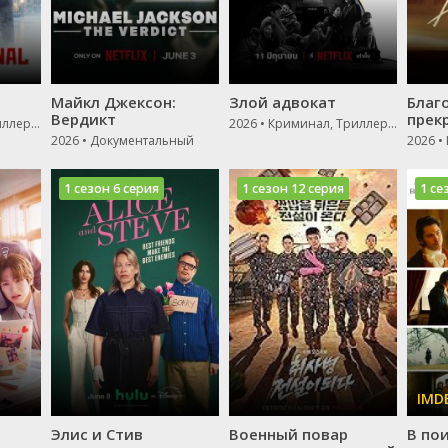
Майкл Джексон:
Злой адвокат
Благ
Вердикт
прек
2026 • Криминал, Триллер, Драма
2026 • Криминал, Триллер, Драма
2026 • Документальный
1 сезон 6 серия
1 сезон 12 серия
1 се
Элис и Стив
Военный повар
В по