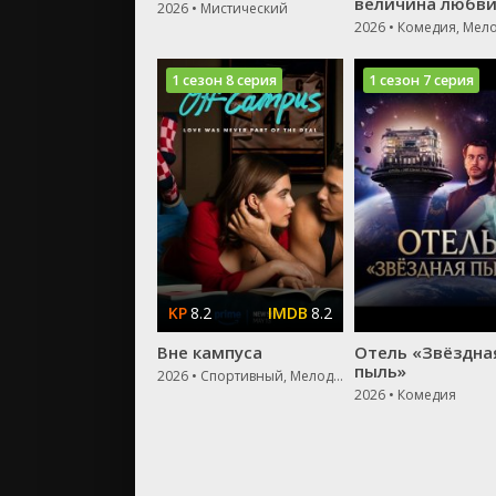
величина любв
2026 • Мистический
2026 • Комедия, Мел
1 сезон 8 серия
1 сезон 7 серия
8.2
8.2
Вне кампуса
Отель «Звёздна
пыль»
2026 • Спортивный, Мелодрама, Драма
2026 • Комедия