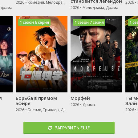
и
становится легендой
2026 • Комедия, Мелодрама, Драма
2026 •
одрама
2026 • Мелодрама, Драма
1 сезон 6 серия
1 сезон 7 серия
1 се
я
Борьба в прямом
Морфей
Ты м
эфире
Элли
2026 • Драма
2026 • Боевик, Триллер, Драма
ЗАГРУЗИТЬ ЕЩЕ