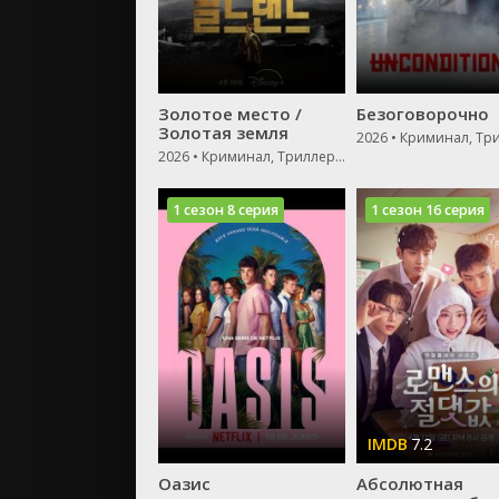
Золотое место /
Безоговорочно
Золотая земля
2026 • Криминал, Триллер, Мелодрама, Драма
1 сезон 8 серия
1 сезон 16 серия
7.2
Оазис
Абсолютная