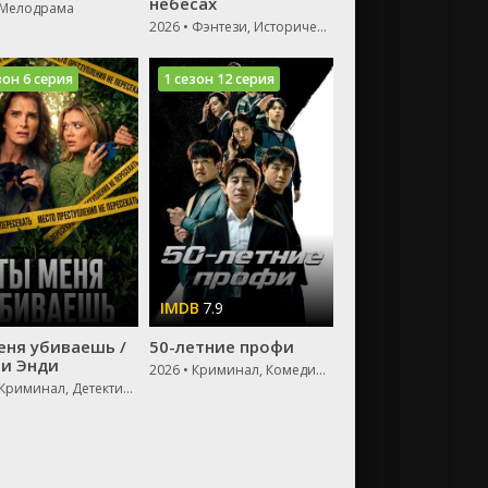
небесах
 Мелодрама
2026 • Фэнтези, Исторический, Мелодрама
зон 6 серия
1 сезон 12 серия
7.9
еня убиваешь /
50-летние профи
 и Энди
2026 • Криминал, Комедия, Боевик
2026 • Криминал, Детектив, Драма