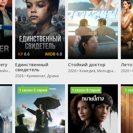
6.6
6.8
егу
Единственный
Стойкий доктор
Лето
свидетель
2026 • Криминал, Семейный, Драма
2026 • Комедия, Мелодрама, Драма
2026 •
2026 • Криминал, Драма
1 сезон 3 серия
1 сезон 8 серия
1 се